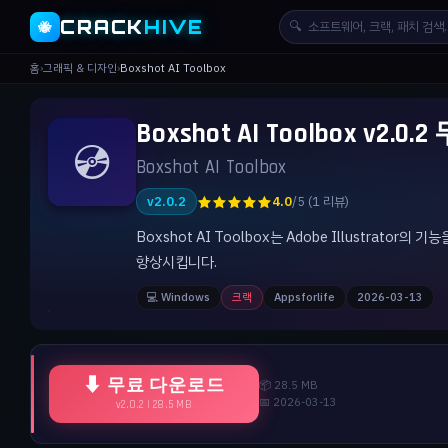
CRACK
HIVE
🔍
🐝
홈
›
그래픽 & 디자인
›
Boxshot AI Toolbox
Boxshot AI Toolbox v2.
💿
Boxshot AI Toolbox
★★★★★
v2.0.2
4.0
/5 (1 리뷰)
Boxshot AI Toolbox는 Adobe Illustr
향상시킵니다.
💻 Windows
크랙
Appsforlife
2026-03-13
⬇ 무료 다운로드
📦 28.5 MB
📅 2026-03-13
v2.0.2 | 28.5 MB