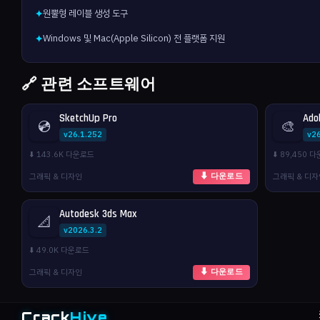
원뿔형 레이블 생성 도구
✦
Windows 및 Mac(Apple Silicon) 전 플랫폼 지원
✦
🔗 관련 소프트웨어
SketchUp Pro
Ado
💿
🎨
v26.1.252
v26
⬇️ 143.6K 다운로드
⬇️ 89,450 
그래픽 & 디자인
그래픽 & 디
⬇ 다운로드
Autodesk 3ds Max
📐
v2026.3.2
⬇️ 49.0K 다운로드
그래픽 & 디자인
⬇ 다운로드
Crack
Hive