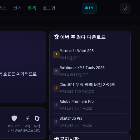
🌙
최신
인기
등록
로그인
🌐 EN
🏆 이번 주 최다 다운로드
Microsoft Word 365
1
전체 다운로드
Ratiborus KMS Tools 2025
2
 작업 효율을 획기적으로
전체 4.8M 다운로드
ChatGPT 무료·크랙 버전 가이드
3
전체 245,800 다운로드
Adobe Premiere Pro
4
전체 165.2K 다운로드
🛡️
⚡
🔄
SketchUp Pro
5
전체 143.6K 다운로드
바이러스
고속
누적
검사 완료
다운로드
101
📢 공지사항