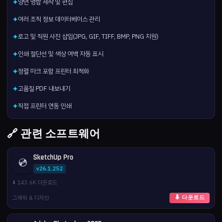
양면 명함 제작 및 편집
✦
여러 조직 정보 데이터베이스 관리
✦
로고 및 직원 사진 삽입(JPG, GIF, TIFF, BMP, PNG 지원)
✦
인쇄 절단선 및 색상 여백 자동 표시
✦
정렬 마크 포함 프린터 최적화
✦
고품질 PDF 내보내기
✦
직접 프린터 연동 인쇄
✦
🔗 관련 소프트웨어
SketchUp Pro
💿
v26.1.252
⬇️ 143.6K 다운로드
그래픽 & 디자인
⬇ 다운로드