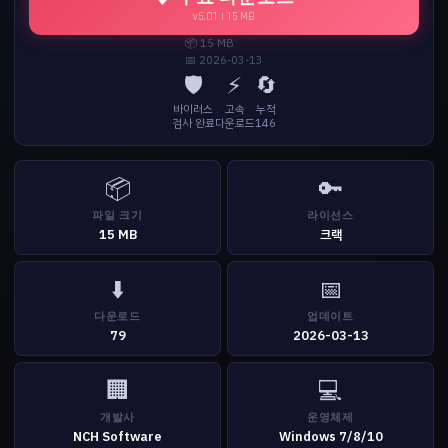
v5.01 | 15 MB
📦 15 MB
📅 2026-03-13
🛡️
⚡
🔄
바이러스
고속
누적
검사 완료
다운로드
146
📦
🔑
파일 크기
라이선스
15 MB
크랙
⬇️
📅
다운로드
업데이트
79
2026-03-13
🏢
💻
개발사
운영체제
NCH Software
Windows 7/8/10