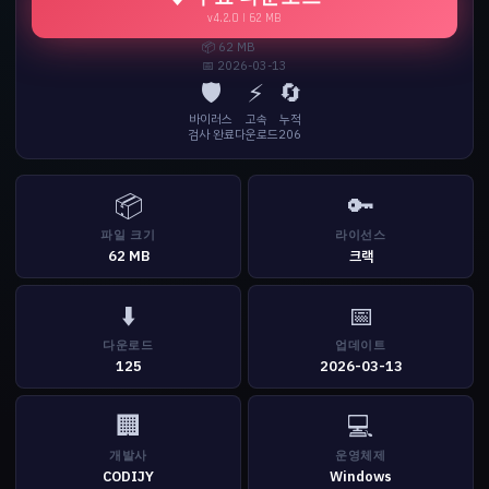
v4.2.0 | 62 MB
📦 62 MB
📅 2026-03-13
🛡️
⚡
🔄
바이러스
고속
누적
검사 완료
다운로드
206
📦
🔑
파일 크기
라이선스
62 MB
크랙
⬇️
📅
다운로드
업데이트
125
2026-03-13
🏢
💻
개발사
운영체제
CODIJY
Windows