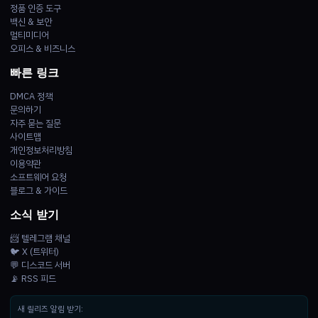
정품 인증 도구
백신 & 보안
멀티미디어
오피스 & 비즈니스
빠른 링크
DMCA 정책
문의하기
자주 묻는 질문
사이트맵
개인정보처리방침
이용약관
소프트웨어 요청
블로그 & 가이드
소식 받기
📨 텔레그램 채널
🐦 X (트위터)
💬 디스코드 서버
📡 RSS 피드
새 릴리즈 알림 받기: