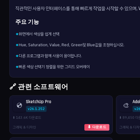
직관적인 사용자 인터페이스를 통해 빠르게 작업을 시작할 수 있으며, 
주요 기능
화면에서 색상을 쉽게 선택
✦
Hue, Saturation, Value, Red, Green및 Blue값을 조정하십시오.
✦
다른 프로그램과 함께 사용이 용이합니다.
✦
빠른 색상 선택기 정렬을 위한 그리드 오버레이
✦
🔗 관련 소프트웨어
SketchUp Pro
Ado
💿
🎨
v26.1.252
v26
⬇️ 143.6K 다운로드
⬇️ 89,450 
그래픽 & 디자인
그래픽 & 디
⬇ 다운로드