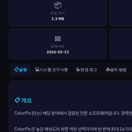
📦
파일 크기
1.3 MB
📅
업데이트
2026-03-13
📋
💻
📥
📝
설명
시스템 요구사항
변경 로그
설치 방법
📋 개요
ColorPic은(는) 해당 분야에서 검증된 전문 소프트웨어입니다. 강
ColorPic은 높은 해상도의 화면 색상 선택기이며 한 번에 최대 16