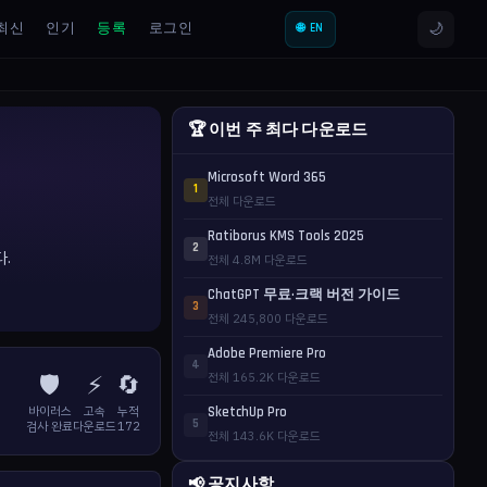
🌙
최신
인기
등록
로그인
🌐 EN
🏆 이번 주 최다 다운로드
Microsoft Word 365
1
전체 다운로드
Ratiborus KMS Tools 2025
2
다.
전체 4.8M 다운로드
ChatGPT 무료·크랙 버전 가이드
3
전체 245,800 다운로드
Adobe Premiere Pro
4
🛡️
⚡
🔄
전체 165.2K 다운로드
바이러스
고속
누적
SketchUp Pro
5
검사 완료
다운로드
172
전체 143.6K 다운로드
📢 공지사항