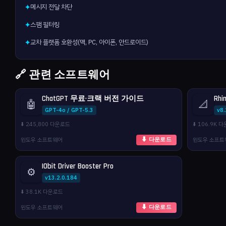
메시지 전달 차단
✦
스팸 필터링
✦
교차 플랫폼 호환성(맥, PC, 아이폰, 안드로이드)
✦
🔗 관련 소프트웨어
ChatGPT 무료·크랙 버전 가이드
Rhi
🤖
📐
GPT-4o / GPT-5.3
v8
⬇️ 245,800 다운로드
⬇️ 106.9K 
윈도우 소프트웨어
윈도우 소프트
⬇ 다운로드
IObit Driver Booster Pro
⚙️
v13.2.0.184
⬇️ 38.1K 다운로드
윈도우 소프트웨어
⬇ 다운로드