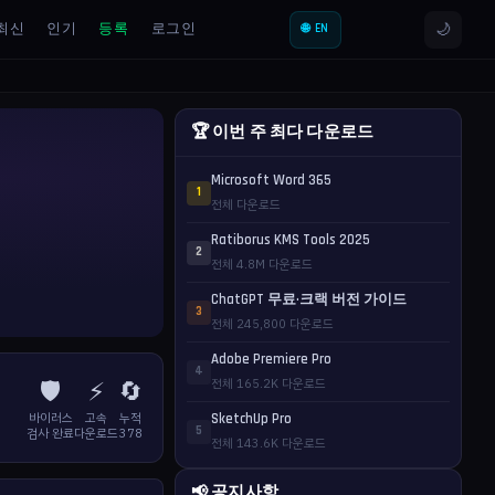
🌙
최신
인기
등록
로그인
🌐 EN
🏆 이번 주 최다 다운로드
Microsoft Word 365
1
전체 다운로드
Ratiborus KMS Tools 2025
2
전체 4.8M 다운로드
ChatGPT 무료·크랙 버전 가이드
3
전체 245,800 다운로드
Adobe Premiere Pro
4
🛡️
⚡
🔄
전체 165.2K 다운로드
바이러스
고속
누적
SketchUp Pro
5
검사 완료
다운로드
378
전체 143.6K 다운로드
📢 공지사항