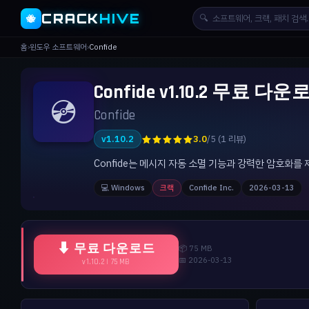
CRACK
HIVE
🔍
🐝
홈
›
윈도우 소프트웨어
›
Confide
Confide v1.10.2 무료 다운
💿
Confide
★★★★★
v1.10.2
3.0
/5 (1 리뷰)
Confide는 메시지 자동 소멸 기능과 강력한 암호화
💻 Windows
크랙
Confide Inc.
2026-03-13
⬇ 무료 다운로드
📦 75 MB
📅 2026-03-13
v1.10.2 | 75 MB