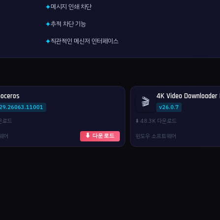
메시지 인쇄 차단
✦
추적 차단 기능
✦
직관적인 메신저 인터페이스
✦
noceros
4K Video Downloader 
🎬
.29.26063.11001
v26.0.7
다운로드
⬇️ 48.3K 다운로드
웨어
윈도우 소프트웨어
⬇ 다운로드