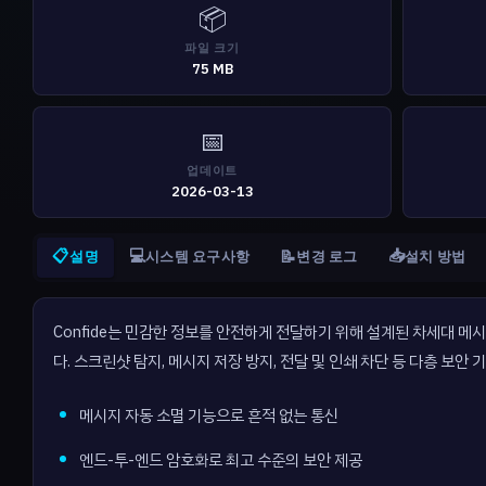
📦
파일 크기
75 MB
📅
업데이트
2026-03-13
📋
💻
📥
📝
설명
시스템 요구사항
변경 로그
설치 방법
Confide는 민감한 정보를 안전하게 전달하기 위해 설계된 차세대 
다. 스크린샷 탐지, 메시지 저장 방지, 전달 및 인쇄 차단 등 다층 보
메시지 자동 소멸 기능으로 흔적 없는 통신
엔드-투-엔드 암호화로 최고 수준의 보안 제공