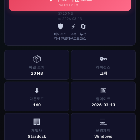
v4.03 | 20 MB
📦 20 MB
📅 2026-03-13
🛡️
⚡
🔄
바이러스
고속
누적
검사 완료
다운로드
261
📦
🔑
파일 크기
라이선스
20 MB
크랙
⬇️
📅
다운로드
업데이트
160
2026-03-13
🏢
💻
개발사
운영체제
Stardock
Windows