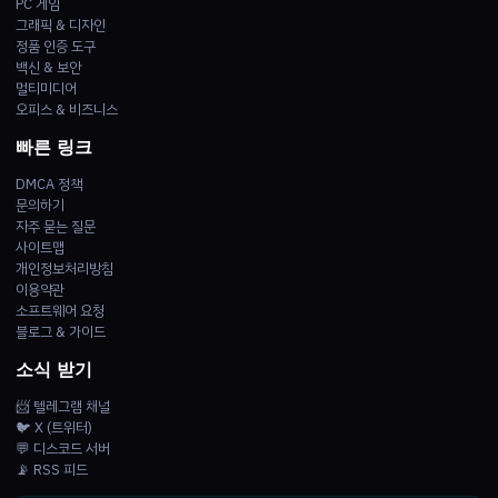
PC 게임
그래픽 & 디자인
정품 인증 도구
백신 & 보안
멀티미디어
오피스 & 비즈니스
빠른 링크
DMCA 정책
문의하기
자주 묻는 질문
사이트맵
개인정보처리방침
이용약관
소프트웨어 요청
블로그 & 가이드
소식 받기
📨 텔레그램 채널
🐦 X (트위터)
💬 디스코드 서버
📡 RSS 피드