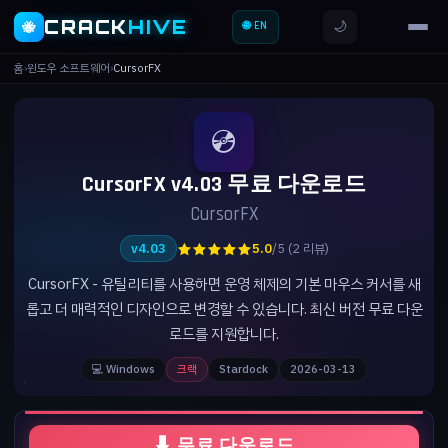
CRACK
HIVE
🌙
🐝
🌐 EN
홈
›
윈도우 소프트웨어
›
CursorFX
💿
CursorFX v4.03 무료 다운로드
CursorFX
★★★★★
v4.03
5.0
/5 (2 리뷰)
CursorFX - 유틸리티를 사용하면 운영 체제의 기본 마우스 커서를 새
롭고 더 매력적인 디자인으로 변경할 수 있습니다. 최신 버전 무료 다운
로드를 지원합니다.
💻 Windows
크랙
Stardock
2026-03-13
⬇ 무료 다운로드