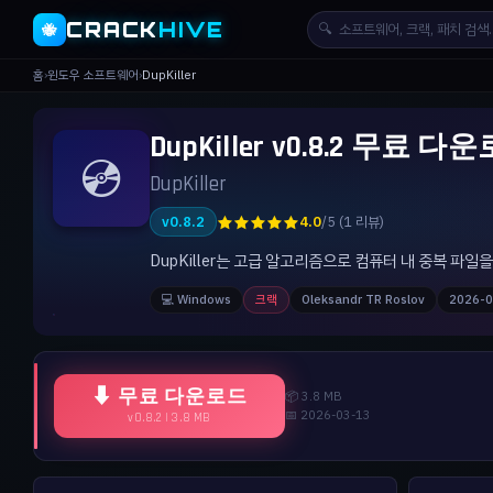
CRACK
HIVE
🔍
🐝
홈
›
윈도우 소프트웨어
›
DupKiller
DupKiller v0.8.2 무료 다
💿
DupKiller
★★★★★
v0.8.2
4.0
/5 (1 리뷰)
DupKiller는 고급 알고리즘으로 컴퓨터 내 중복 파
💻 Windows
크랙
Oleksandr TR Roslov
2026-0
⬇ 무료 다운로드
📦 3.8 MB
📅 2026-03-13
v0.8.2 | 3.8 MB