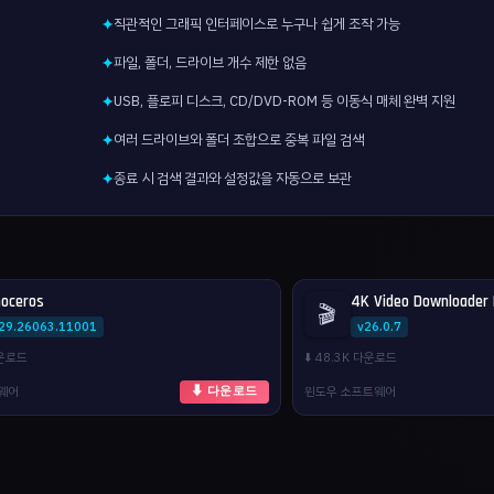
직관적인 그래픽 인터페이스로 누구나 쉽게 조작 가능
✦
파일, 폴더, 드라이브 개수 제한 없음
✦
USB, 플로피 디스크, CD/DVD-ROM 등 이동식 매체 완벽 지원
✦
여러 드라이브와 폴더 조합으로 중복 파일 검색
✦
종료 시 검색 결과와 설정값을 자동으로 보관
✦
noceros
4K Video Downloader 
🎬
.29.26063.11001
v26.0.7
다운로드
⬇️ 48.3K 다운로드
웨어
윈도우 소프트웨어
⬇ 다운로드