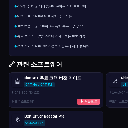
간단한 설치 및 제거 옵션이 포함된 설치 프로그램
✦
완전 무료 소프트웨어로 제한 없이 사용
✦
로컬 컴퓨터 및 네트워크를 통한 중복 파일 검색
✦
중요 폴더와 파일을 스캔에서 제외하는 보호 기능
✦
검색 결과와 프로그램 설정을 자유롭게 저장 및 복원
✦
🔗 관련 소프트웨어
ChatGPT 무료·크랙 버전 가이드
Rhi
🤖
📐
GPT-4o / GPT-5.3
v8
⬇️ 245,800 다운로드
⬇️ 106.9K 
윈도우 소프트웨어
윈도우 소프트
⬇ 다운로드
IObit Driver Booster Pro
⚙️
v13.2.0.184