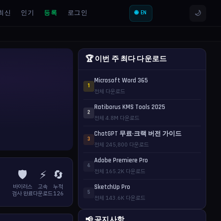
🌙
최신
인기
등록
로그인
🌐 EN
🏆 이번 주 최다 다운로드
Microsoft Word 365
1
전체 다운로드
Ratiborus KMS Tools 2025
2
전체 4.8M 다운로드
ChatGPT 무료·크랙 버전 가이드
3
전체 245,800 다운로드
Adobe Premiere Pro
4
🛡️
⚡
🔄
전체 165.2K 다운로드
바이러스
고속
누적
SketchUp Pro
5
검사 완료
다운로드
126
전체 143.6K 다운로드
📢 공지사항