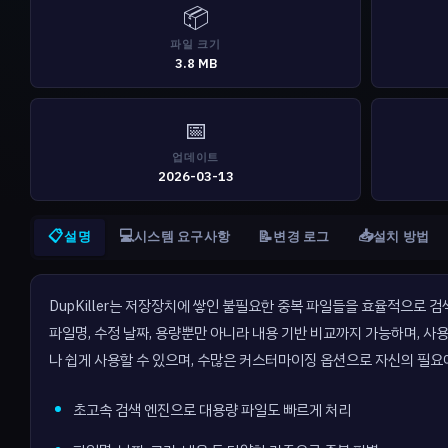
📦
파일 크기
3.8 MB
📅
업데이트
2026-03-13
📋
💻
📥
📝
설명
시스템 요구사항
변경 로그
설치 방법
DupKiller는 저장장치에 쌓인 불필요한 중복 파일들을 효율적으로
파일명, 수정 날짜, 용량뿐만 아니라 내용 기반 비교까지 가능하며, 
나 쉽게 사용할 수 있으며, 수많은 커스터마이징 옵션으로 자신의 필요
초고속 검색 엔진으로 대용량 파일도 빠르게 처리