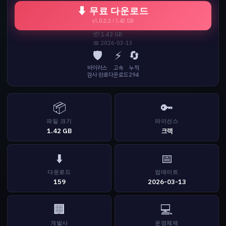
⬇ 무료 다운로드
v1.0.2.3 | 1.42 GB
📦 1.42 GB
📅 2026-03-13
🛡️
⚡
🔄
바이러스
고속
누적
검사 완료
다운로드
294
📦
🔑
파일 크기
라이선스
1.42 GB
크랙
⬇️
📅
다운로드
업데이트
159
2026-03-13
🏢
💻
개발사
운영체제