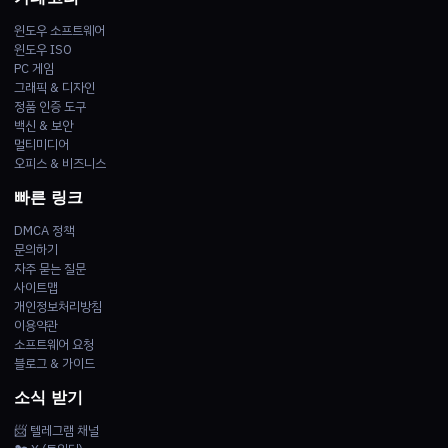
윈도우 소프트웨어
윈도우 ISO
PC 게임
그래픽 & 디자인
정품 인증 도구
백신 & 보안
멀티미디어
오피스 & 비즈니스
빠른 링크
DMCA 정책
문의하기
자주 묻는 질문
사이트맵
개인정보처리방침
이용약관
소프트웨어 요청
블로그 & 가이드
소식 받기
📨 텔레그램 채널