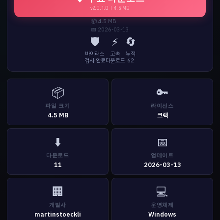
v2.0.1.0 | 4.5 MB
📦 4.5 MB
📅 2026-03-13
🛡️
⚡
🔄
바이러스
고속
누적
검사 완료
다운로드
62
📦
🔑
파일 크기
라이선스
4.5 MB
크랙
⬇️
📅
다운로드
업데이트
11
2026-03-13
🏢
💻
개발사
운영체제
martinstoeckli
Windows