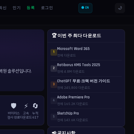
🌙
최신
인기
등록
로그인
🌐 EN
🏆 이번 주 최다 다운로드
Microsoft Word 365
1
전체 다운로드
Ratiborus KMS Tools 2025
2
터 복원 솔루션입니다.
전체 4.8M 다운로드
ChatGPT 무료·크랙 버전 가이드
3
전체 245,800 다운로드
Adobe Premiere Pro
4
🛡️
⚡
🔄
전체 165.2K 다운로드
바이러스
고속
누적
SketchUp Pro
5
검사 완료
다운로드
617
전체 143.6K 다운로드
📢 공지사항