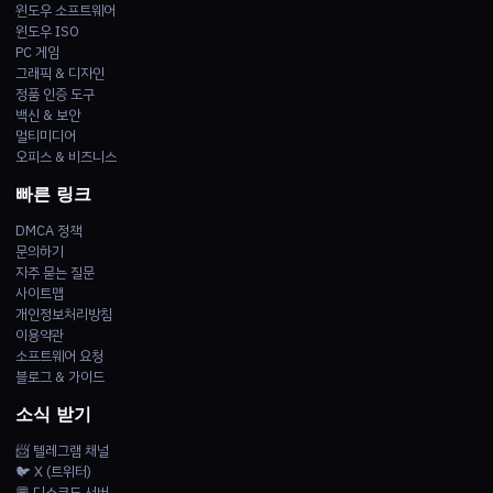
윈도우 소프트웨어
윈도우 ISO
PC 게임
그래픽 & 디자인
정품 인증 도구
백신 & 보안
멀티미디어
오피스 & 비즈니스
빠른 링크
DMCA 정책
문의하기
자주 묻는 질문
사이트맵
개인정보처리방침
이용약관
소프트웨어 요청
블로그 & 가이드
소식 받기
📨 텔레그램 채널
🐦 X (트위터)
💬 디스코드 서버