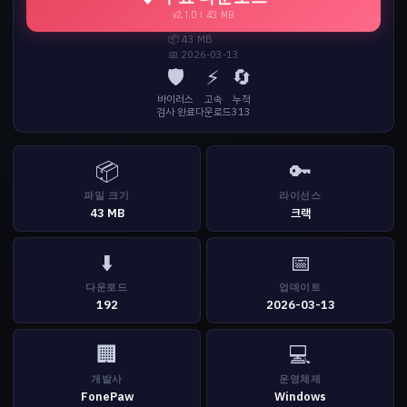
v2.1.0 | 43 MB
📦 43 MB
📅 2026-03-13
🛡️
⚡
🔄
바이러스
고속
누적
검사 완료
다운로드
313
📦
🔑
파일 크기
라이선스
43 MB
크랙
⬇️
📅
다운로드
업데이트
192
2026-03-13
🏢
💻
개발사
운영체제
FonePaw
Windows