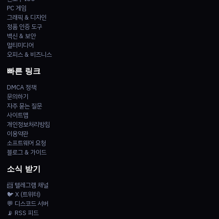
PC 게임
그래픽 & 디자인
정품 인증 도구
백신 & 보안
멀티미디어
오피스 & 비즈니스
빠른 링크
DMCA 정책
문의하기
자주 묻는 질문
사이트맵
개인정보처리방침
이용약관
소프트웨어 요청
블로그 & 가이드
소식 받기
📨 텔레그램 채널
🐦 X (트위터)
💬 디스코드 서버
📡 RSS 피드