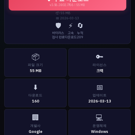
v3.56.3802.7766 | 55 MB
📦 55 MB
📅 2026-03-13
🛡️
⚡
🔄
바이러스
고속
누적
검사 완료
다운로드
209
📦
🔑
파일 크기
라이선스
55 MB
크랙
⬇️
📅
다운로드
업데이트
160
2026-03-13
🏢
💻
개발사
운영체제
Google
Windows