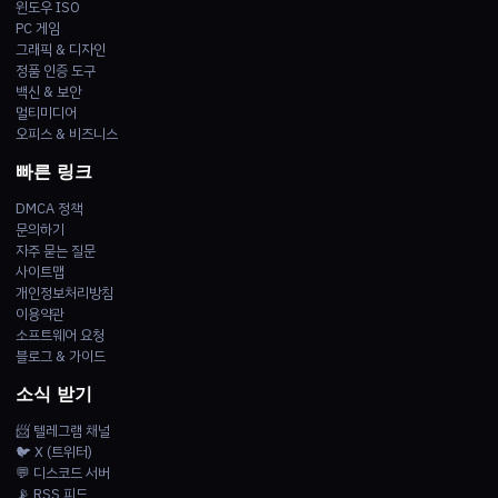
윈도우 ISO
PC 게임
그래픽 & 디자인
정품 인증 도구
백신 & 보안
멀티미디어
오피스 & 비즈니스
빠른 링크
DMCA 정책
문의하기
자주 묻는 질문
사이트맵
개인정보처리방침
이용약관
소프트웨어 요청
블로그 & 가이드
소식 받기
📨 텔레그램 채널
🐦 X (트위터)
💬 디스코드 서버
📡 RSS 피드