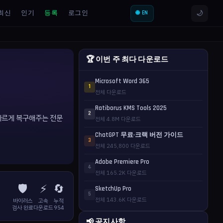
🌙
최신
인기
등록
로그인
🌐 EN
🏆 이번 주 최다 다운로드
Microsoft Word 365
1
전체 다운로드
Ratiborus KMS Tools 2025
2
서 빠르게 복구해주는 전문
전체 4.8M 다운로드
ChatGPT 무료·크랙 버전 가이드
3
전체 245,800 다운로드
Adobe Premiere Pro
4
전체 165.2K 다운로드
🛡️
⚡
🔄
SketchUp Pro
5
전체 143.6K 다운로드
바이러스
고속
누적
검사 완료
다운로드
954
📢 공지사항