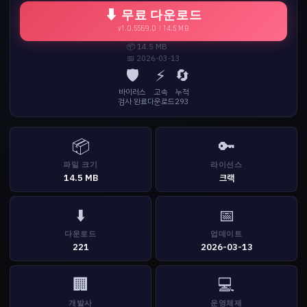
⬇ 무료 다운로드
v1.0.5569.0 | 14.5 MB
📦 14.5 MB
📅 2026-03-13
🛡️
⚡
🔄
바이러스
고속
누적
검사 완료
다운로드
293
📦
🔑
파일 크기
라이선스
14.5 MB
크랙
⬇️
📅
다운로드
업데이트
221
2026-03-13
🏢
💻
개발사
운영체제