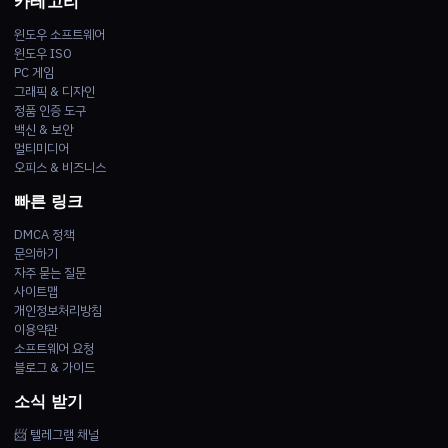
카테고리
윈도우 소프트웨어
윈도우 ISO
PC 게임
그래픽 & 디자인
정품 인증 도구
백신 & 보안
멀티미디어
오피스 & 비즈니스
빠른 링크
DMCA 정책
문의하기
자주 묻는 질문
사이트맵
개인정보처리방침
이용약관
소프트웨어 요청
블로그 & 가이드
소식 받기
📨 텔레그램 채널