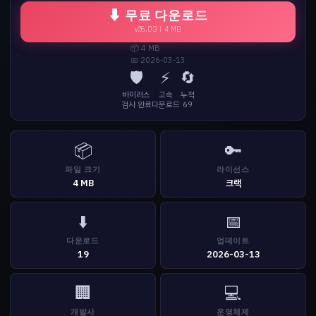
⬇ 무료 다운로드
v26.03 | 4 MB
📦 4 MB
📅 2026-03-13
🛡️
⚡
🔄
바이러스
고속
누적
검사 완료
다운로드
69
📦
🔑
파일 크기
라이선스
4 MB
크랙
⬇️
📅
다운로드
업데이트
19
2026-03-13
🏢
💻
개발사
운영체제