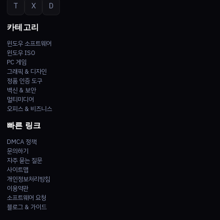
T
X
D
카테고리
윈도우 소프트웨어
윈도우 ISO
PC 게임
그래픽 & 디자인
정품 인증 도구
백신 & 보안
멀티미디어
오피스 & 비즈니스
빠른 링크
DMCA 정책
문의하기
자주 묻는 질문
사이트맵
개인정보처리방침
이용약관
소프트웨어 요청
블로그 & 가이드