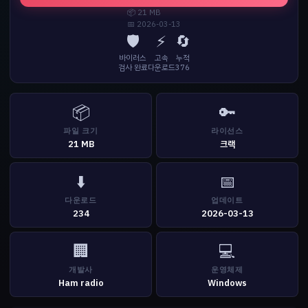
📦 21 MB
📅 2026-03-13
🛡️
⚡
🔄
바이러스
고속
누적
검사 완료
다운로드
376
📦
🔑
파일 크기
라이선스
21 MB
크랙
⬇️
📅
다운로드
업데이트
234
2026-03-13
🏢
💻
개발사
운영체제
Ham radio
Windows