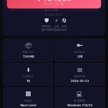
v5.1.6.3 | 730 MB
📦 730 MB
📅 2026-03-13
🛡️
⚡
🔄
바이러스
고속
누적
검사 완료
다운로드
143
📦
🔑
파일 크기
라이선스
730 MB
크랙
⬇️
📅
다운로드
업데이트
91
2026-03-13
🏢
💻
개발사
운영체제
Next Limit
Windows 7/8/10