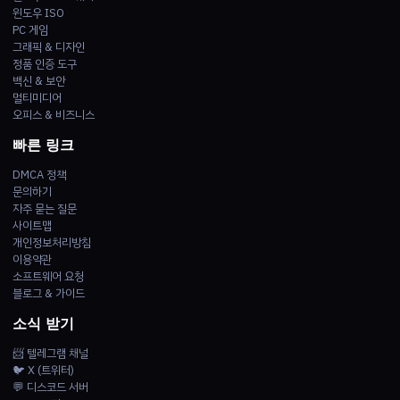
윈도우 ISO
PC 게임
그래픽 & 디자인
정품 인증 도구
백신 & 보안
멀티미디어
오피스 & 비즈니스
빠른 링크
DMCA 정책
문의하기
자주 묻는 질문
사이트맵
개인정보처리방침
이용약관
소프트웨어 요청
블로그 & 가이드
소식 받기
📨 텔레그램 채널
🐦 X (트위터)
💬 디스코드 서버