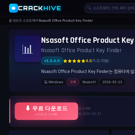
CRACK
HIVE
🔍
🐝
홈
›
윈도우 소프트웨어
›
Nsasoft Office Product Key Finder
Nsasoft Office Product 
📊
Nsasoft Office Product Key Finder
★★★★★
v1.5.6.0
4.0
/5 (1 리뷰)
Nsasoft Office Product Key Finder
💻 Windows
크랙
Nsasoft
2026-03-13
⬇ 무료 다운로드
📦 4 MB
📅 2026-03-13
v1.5.6.0 | 4 MB