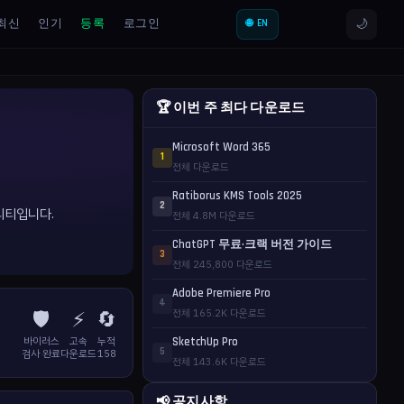
🌙
최신
인기
등록
로그인
🌐 EN
🏆 이번 주 최다 다운로드
Microsoft Word 365
1
전체 다운로드
Ratiborus KMS Tools 2025
2
틸리티입니다.
전체 4.8M 다운로드
ChatGPT 무료·크랙 버전 가이드
3
전체 245,800 다운로드
Adobe Premiere Pro
4
🛡️
⚡
🔄
전체 165.2K 다운로드
바이러스
고속
누적
SketchUp Pro
5
검사 완료
다운로드
158
전체 143.6K 다운로드
📢 공지사항