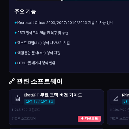
주요 기능
Microsoft Office 2003/2007/2010/2013 제품 키 자동 검색
✦
25자 정확도의 제품 키 복구 및 추출
✦
텍스트 파일(.txt) 형식 내보내기 지원
✦
엑셀 통합 문서(.xls) 형식 지원
✦
HTML 웹 페이지 형식 변환
✦
🔗 관련 소프트웨어
ChatGPT 무료·크랙 버전 가이드
Rhi
🤖
📐
GPT-4o / GPT-5.3
v8
⬇️ 245,800 다운로드
⬇️ 106.9K 
윈도우 소프트웨어
윈도우 소프트
⬇ 다운로드