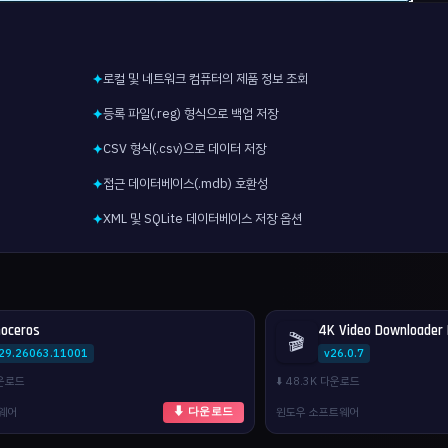
로컬 및 네트워크 컴퓨터의 제품 정보 조회
✦
등록 파일(.reg) 형식으로 백업 저장
✦
CSV 형식(.csv)으로 데이터 저장
✦
접근 데이터베이스(.mdb) 호환성
✦
XML 및 SQLite 데이터베이스 저장 옵션
✦
noceros
4K Video Downloader 
🎬
.29.26063.11001
v26.0.7
다운로드
⬇️ 48.3K 다운로드
웨어
윈도우 소프트웨어
⬇ 다운로드