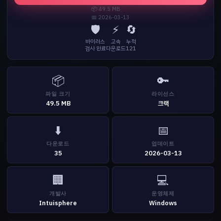
📦 49.5 MB
📅 2026-03-13
🛡️
⚡
🔄
바이러스
고속
누적
검사 완료
다운로드
121
📦
🔑
파일 크기
라이선스
49.5 MB
크랙
⬇️
📅
다운로드
업데이트
35
2026-03-13
🏢
💻
개발사
운영체제
Intuisphere
Windows