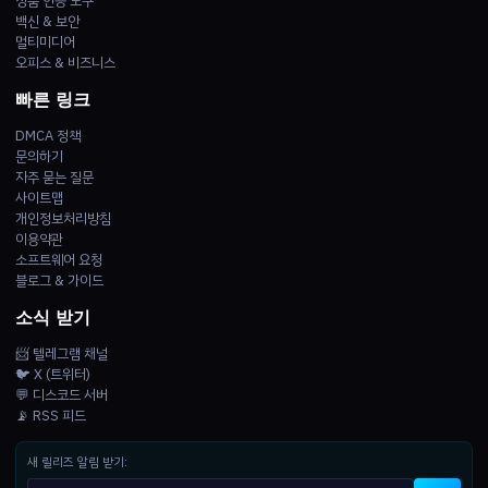
정품 인증 도구
백신 & 보안
멀티미디어
오피스 & 비즈니스
빠른 링크
DMCA 정책
문의하기
자주 묻는 질문
사이트맵
개인정보처리방침
이용약관
소프트웨어 요청
블로그 & 가이드
소식 받기
📨 텔레그램 채널
🐦 X (트위터)
💬 디스코드 서버
📡 RSS 피드
새 릴리즈 알림 받기: