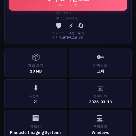
v3.7.0 | 19 MB
📦 19 MB
📅 2026-03-13
🛡️
⚡
🔄
바이러스
고속
누적
검사 완료
다운로드
86
📦
🔑
파일 크기
라이선스
19 MB
크랙
⬇️
📅
다운로드
업데이트
21
2026-03-13
🏢
💻
개발사
운영체제
Pinnacle Imaging Systems
Windows