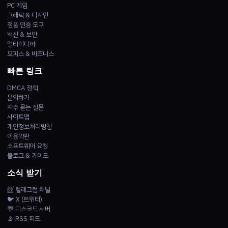
PC 게임
그래픽 & 디자인
정품 인증 도구
백신 & 보안
멀티미디어
오피스 & 비즈니스
빠른 링크
DMCA 정책
문의하기
자주 묻는 질문
사이트맵
개인정보처리방침
이용약관
소프트웨어 요청
블로그 & 가이드
소식 받기
📨 텔레그램 채널
🐦 X (트위터)
💬 디스코드 서버
📡 RSS 피드