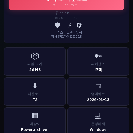
v20.00.62 | 56 MB
📦 56 MB
📅 2026-03-13
🛡️
⚡
🔄
바이러스
고속
누적
검사 완료
다운로드
118
📦
🔑
파일 크기
라이선스
56 MB
크랙
⬇️
📅
다운로드
업데이트
72
2026-03-13
🏢
💻
개발사
운영체제
Powerarchiver
Windows