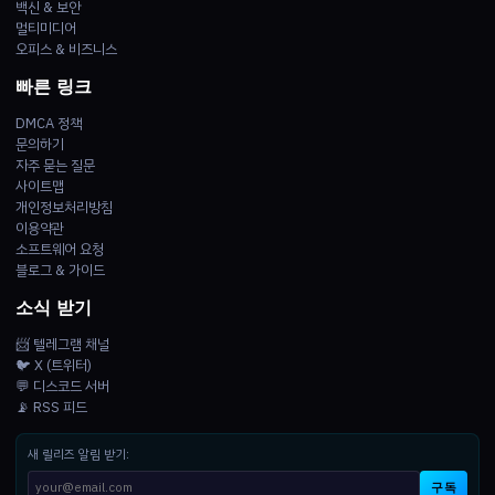
백신 & 보안
멀티미디어
오피스 & 비즈니스
빠른 링크
DMCA 정책
문의하기
자주 묻는 질문
사이트맵
개인정보처리방침
이용약관
소프트웨어 요청
블로그 & 가이드
소식 받기
📨 텔레그램 채널
🐦 X (트위터)
💬 디스코드 서버
📡 RSS 피드
새 릴리즈 알림 받기:
구독