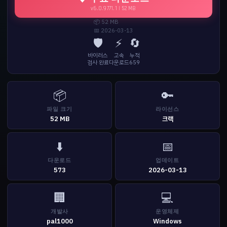
v6.0.9771.1 | 52 MB
📦 52 MB
📅 2026-03-13
🛡️
⚡
🔄
바이러스
고속
누적
검사 완료
다운로드
659
📦
🔑
파일 크기
라이선스
52 MB
크랙
⬇️
📅
다운로드
업데이트
573
2026-03-13
🏢
💻
개발사
운영체제
pal1000
Windows