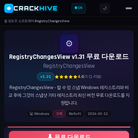
CRACK
HIVE
🌙
🐝
🌐 EN
홈
›
윈도우 소프트웨어
›
RegistryChangesView
⚙️
RegistryChangesView v1.31 무료 다운로드
RegistryChangesView
★★★★★
v1.31
4.0
/5 (1 리뷰)
RegistryChangesView - 할 수 있 스냅 Windows 레지스트리와 비
교 후에 그것의 스냅샷 기타 레지스트리 최신 버전 무료 다운로드를 지
원합니다.
💻 Windows
크랙
NirSoft
2026-03-13
⬇ 무료 다운로드