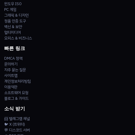
윈도우 ISO
PC 게임
그래픽 & 디자인
정품 인증 도구
백신 & 보안
멀티미디어
오피스 & 비즈니스
빠른 링크
DMCA 정책
문의하기
자주 묻는 질문
사이트맵
개인정보처리방침
이용약관
소프트웨어 요청
블로그 & 가이드
소식 받기
📨 텔레그램 채널
🐦 X (트위터)
💬 디스코드 서버