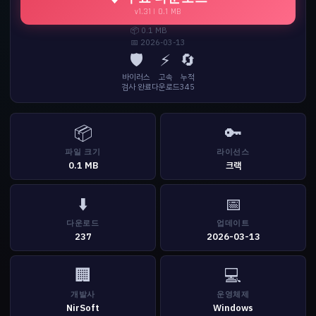
v1.31 | 0.1 MB
📦 0.1 MB
📅 2026-03-13
🛡️
⚡
🔄
바이러스
고속
누적
검사 완료
다운로드
345
📦
🔑
파일 크기
라이선스
0.1 MB
크랙
⬇️
📅
다운로드
업데이트
237
2026-03-13
🏢
💻
개발사
운영체제
NirSoft
Windows