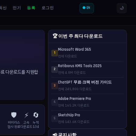
🌙
최신
인기
등록
로그인
🌐 EN
🏆 이번 주 최다 다운로드
Microsoft Word 365
1
전체 다운로드
Ratiborus KMS Tools 2025
2
 무료 다운로드를 지원합
전체 4.8M 다운로드
ChatGPT 무료·크랙 버전 가이드
3
전체 245,800 다운로드
Adobe Premiere Pro
4
전체 165.2K 다운로드
🛡️
⚡
🔄
SketchUp Pro
5
전체 143.6K 다운로드
바이러스
고속
누적
검사 완료
다운로드
134
📢 공지사항