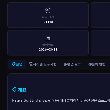
📦
파일 크기
21 MB
📅
업데이트
2026-03-13
📋
💻
📥
📝
설명
시스템 요구사항
변경 로그
설치 방법
📋 개요
ReviverSoft InstallSafe은(는) 해당 분야에서 검증된 전