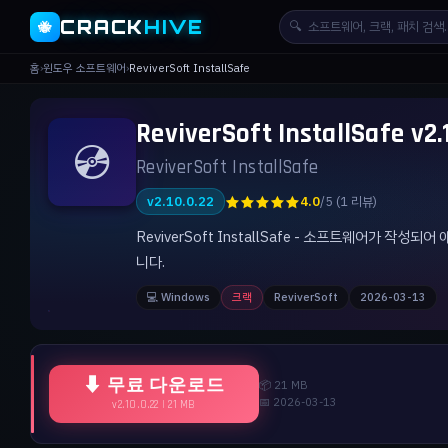
CRACK
HIVE
🔍
🐝
홈
›
윈도우 소프트웨어
›
ReviverSoft InstallSafe
ReviverSoft InstallSafe
💿
ReviverSoft InstallSafe
★★★★★
v2.10.0.22
4.0
/5 (1 리뷰)
ReviverSoft InstallSafe - 소프트웨어가
니다.
💻 Windows
크랙
ReviverSoft
2026-03-13
⬇ 무료 다운로드
📦 21 MB
📅 2026-03-13
v2.10.0.22 | 21 MB