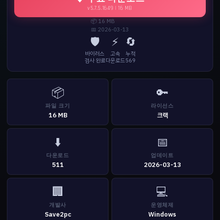
v5.7.5.1649 | 16 MB
📦 16 MB
📅 2026-03-13
🛡️
⚡
🔄
바이러스
고속
누적
검사 완료
다운로드
569
📦
🔑
파일 크기
라이선스
16 MB
크랙
⬇️
📅
다운로드
업데이트
511
2026-03-13
🏢
💻
개발사
운영체제
Save2pc
Windows