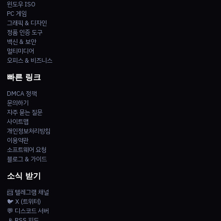
윈도우 ISO
PC 게임
그래픽 & 디자인
정품 인증 도구
백신 & 보안
멀티미디어
오피스 & 비즈니스
빠른 링크
DMCA 정책
문의하기
자주 묻는 질문
사이트맵
개인정보처리방침
이용약관
소프트웨어 요청
블로그 & 가이드
소식 받기
📨 텔레그램 채널
🐦 X (트위터)
💬 디스코드 서버
📡 RSS 피드