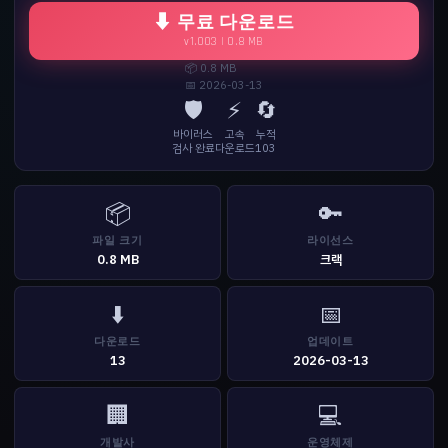
⬇ 무료 다운로드
v1.003 | 0.8 MB
📦 0.8 MB
📅 2026-03-13
🛡️
⚡
🔄
바이러스
고속
누적
검사 완료
다운로드
103
📦
🔑
파일 크기
라이선스
0.8 MB
크랙
⬇️
📅
다운로드
업데이트
13
2026-03-13
🏢
💻
개발사
운영체제