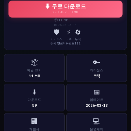
⬇ 무료 다운로드
v5.8.20.65 | 11 MB
📦 11 MB
📅 2026-03-13
🛡️
⚡
🔄
바이러스
고속
누적
검사 완료
다운로드
111
📦
🔑
파일 크기
라이선스
11 MB
크랙
⬇️
📅
다운로드
업데이트
59
2026-03-13
🏢
💻
개발사
운영체제