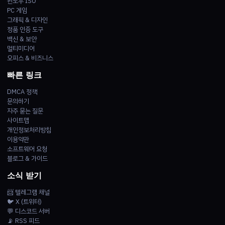
윈도우 ISO
PC 게임
그래픽 & 디자인
정품 인증 도구
백신 & 보안
멀티미디어
오피스 & 비즈니스
빠른 링크
DMCA 정책
문의하기
자주 묻는 질문
사이트맵
개인정보처리방침
이용약관
소프트웨어 요청
블로그 & 가이드
소식 받기
📨 텔레그램 채널
🐦 X (트위터)
💬 디스코드 서버
📡 RSS 피드