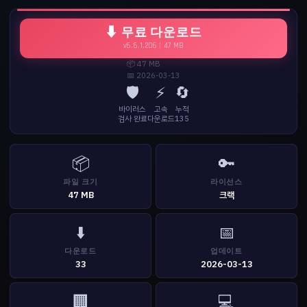
⬇ 무료 다운로드
v6.6.1.206 | 47 MB
📦 47 MB
📅 2026-03-13
🛡️
⚡
🔄
바이러스
고속
누적
검사 완료
다운로드
135
📦
🔑
파일 크기
라이선스
47 MB
크랙
⬇️
📅
다운로드
업데이트
33
2026-03-13
🏢
💻