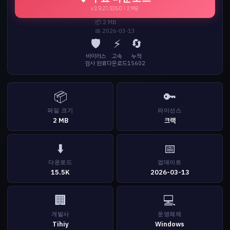
v3.9.21.5360 | 2 MB
📦 2 MB
📅 2026-03-13
🛡️
⚡
🔄
바이러스
고속
누적
검사 완료
다운로드
15602
📦
🔑
파일 크기
라이선스
2 MB
크랙
⬇️
📅
다운로드
업데이트
15.5K
2026-03-13
🏢
💻
개발사
운영체제
Tihiy
Windows