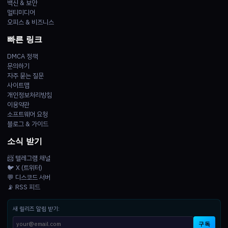
백신 & 보안
멀티미디어
오피스 & 비즈니스
빠른 링크
DMCA 정책
문의하기
자주 묻는 질문
사이트맵
개인정보처리방침
이용약관
소프트웨어 요청
블로그 & 가이드
소식 받기
📨 텔레그램 채널
🐦 X (트위터)
💬 디스코드 서버
📡 RSS 피드
새 릴리즈 알림 받기:
구독