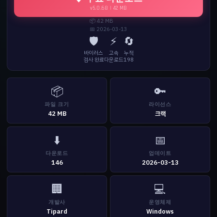
v5.0.68 | 42 MB
📦 42 MB
📅 2026-03-13
🛡️
⚡
🔄
바이러스
고속
누적
검사 완료
다운로드
198
📦
🔑
파일 크기
라이선스
42 MB
크랙
⬇️
📅
다운로드
업데이트
146
2026-03-13
🏢
💻
개발사
운영체제
Tipard
Windows