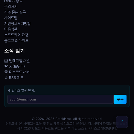
DMCA 정책
문의하기
자주 묻는 질문
사이트맵
개인정보처리방침
이용약관
소프트웨어 요청
블로그 & 가이드
소식 받기
📨 텔레그램 채널
🐦 X (트위터)
💬 디스코드 서버
📡 RSS 피드
새 릴리즈 알림 받기:
구독
© 2024–2026 CrackHive. All rights reserved.
↑
면책조항: 본 사이트는 교육 및 정보 제공 목적으로만 운영됩니다. 서버에 파일을 직접 호스팅
하지 않으며, 모든 다운로드 링크는 외부 파일 호스팅 서비스로 연결됩니다.