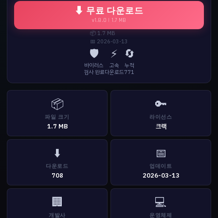
⬇ 무료 다운로드
v1.8.0 | 1.7 MB
📦 1.7 MB
📅 2026-03-13
🛡️
⚡
🔄
바이러스
고속
누적
검사 완료
다운로드
771
📦
🔑
파일 크기
라이선스
1.7 MB
크랙
⬇️
📅
다운로드
업데이트
708
2026-03-13
🏢
💻
개발사
운영체제