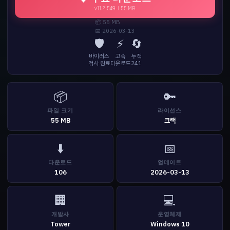
v11.2.549 | 55 MB
📦 55 MB
📅 2026-03-13
🛡️
⚡
🔄
바이러스
고속
누적
검사 완료
다운로드
241
📦
🔑
파일 크기
라이선스
55 MB
크랙
⬇️
📅
다운로드
업데이트
106
2026-03-13
🏢
💻
개발사
운영체제
Tower
Windows 10