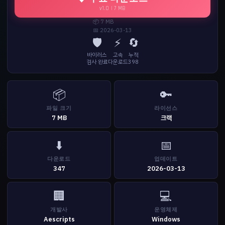
v1.0 | 7 MB
📦 7 MB
📅 2026-03-13
🛡️
⚡
🔄
바이러스
고속
누적
검사 완료
다운로드
398
📦
🔑
파일 크기
라이선스
7 MB
크랙
⬇️
📅
다운로드
업데이트
347
2026-03-13
🏢
💻
개발사
운영체제
Aescripts
Windows