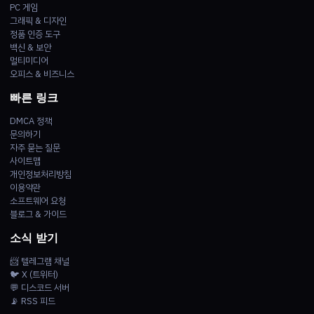
PC 게임
그래픽 & 디자인
정품 인증 도구
백신 & 보안
멀티미디어
오피스 & 비즈니스
빠른 링크
DMCA 정책
문의하기
자주 묻는 질문
사이트맵
개인정보처리방침
이용약관
소프트웨어 요청
블로그 & 가이드
소식 받기
📨 텔레그램 채널
🐦 X (트위터)
💬 디스코드 서버
📡 RSS 피드