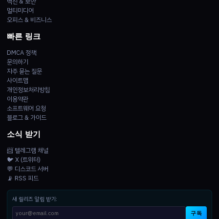
백신 & 보안
멀티미디어
오피스 & 비즈니스
빠른 링크
DMCA 정책
문의하기
자주 묻는 질문
사이트맵
개인정보처리방침
이용약관
소프트웨어 요청
블로그 & 가이드
소식 받기
📨 텔레그램 채널
🐦 X (트위터)
💬 디스코드 서버
📡 RSS 피드
새 릴리즈 알림 받기:
구독