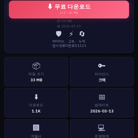
⬇ 무료 다운로드
v1.0 | 33 MB
📦 33 MB
📅 2026-03-13
🛡️
⚡
🔄
바이러스
고속
누적
검사 완료
다운로드
1115
📦
🔑
파일 크기
라이선스
33 MB
크랙
⬇️
📅
다운로드
업데이트
1.1K
2026-03-13
🏢
💻
개발사
운영체제