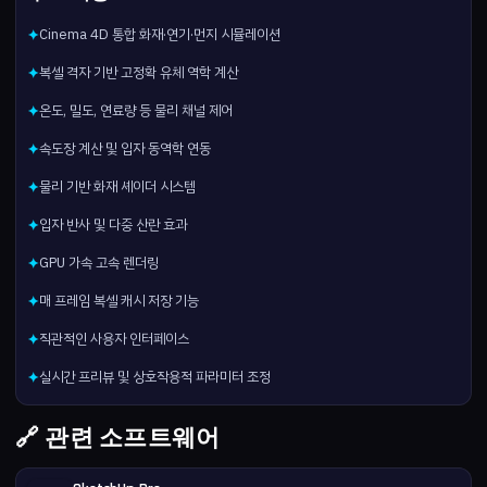
Cinema 4D 통합 화재·연기·먼지 시뮬레이션
✦
복셀 격자 기반 고정확 유체 역학 계산
✦
온도, 밀도, 연료량 등 물리 채널 제어
✦
속도장 계산 및 입자 동역학 연동
✦
물리 기반 화재 셰이더 시스템
✦
입자 반사 및 다중 산란 효과
✦
GPU 가속 고속 렌더링
✦
매 프레임 복셀 캐시 저장 기능
✦
직관적인 사용자 인터페이스
✦
실시간 프리뷰 및 상호작용적 파라미터 조정
✦
🔗 관련 소프트웨어