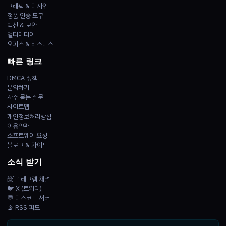
그래픽 & 디자인
정품 인증 도구
백신 & 보안
멀티미디어
오피스 & 비즈니스
빠른 링크
DMCA 정책
문의하기
자주 묻는 질문
사이트맵
개인정보처리방침
이용약관
소프트웨어 요청
블로그 & 가이드
소식 받기
📨 텔레그램 채널
🐦 X (트위터)
💬 디스코드 서버
📡 RSS 피드