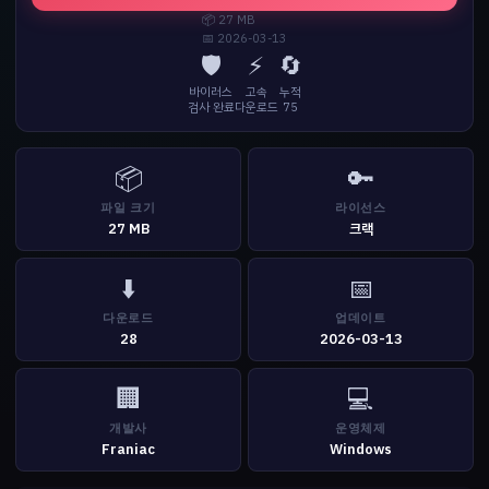
📦 27 MB
📅 2026-03-13
🛡️
⚡
🔄
바이러스
고속
누적
검사 완료
다운로드
75
📦
🔑
파일 크기
라이선스
27 MB
크랙
⬇️
📅
다운로드
업데이트
28
2026-03-13
🏢
💻
개발사
운영체제
Franiac
Windows