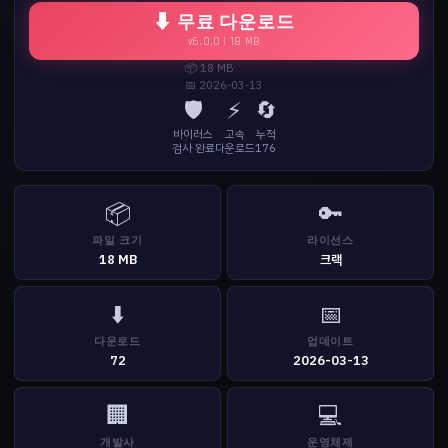
⬇ 무료 다운로드
v6.0.0 | 18 MB
📦 18 MB
📅 2026-03-13
🛡️
⚡
🔄
바이러스
고속
누적
검사 완료
다운로드
176
📦
🔑
파일 크기
라이선스
18 MB
크랙
⬇️
📅
다운로드
업데이트
72
2026-03-13
🏢
💻
개발사
운영체제