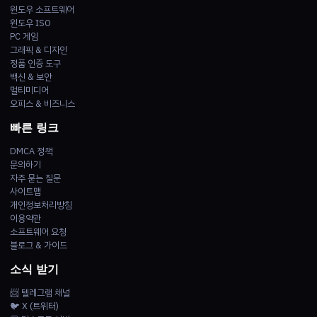
윈도우 소프트웨어
윈도우 ISO
PC 게임
그래픽 & 디자인
정품 인증 도구
백신 & 보안
멀티미디어
오피스 & 비즈니스
빠른 링크
DMCA 정책
문의하기
자주 묻는 질문
사이트맵
개인정보처리방침
이용약관
소프트웨어 요청
블로그 & 가이드
소식 받기
📨 텔레그램 채널
🐦 X (트위터)