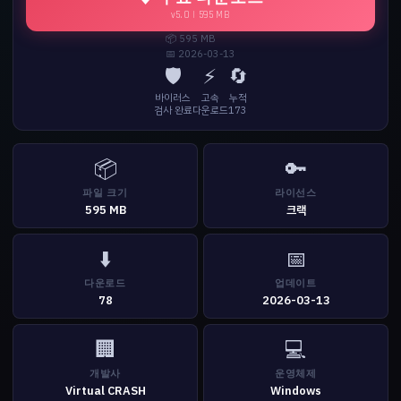
v5.0 | 595 MB
📦 595 MB
📅 2026-03-13
🛡️
⚡
🔄
바이러스
고속
누적
검사 완료
다운로드
173
📦
🔑
파일 크기
라이선스
595 MB
크랙
⬇️
📅
다운로드
업데이트
78
2026-03-13
🏢
💻
개발사
운영체제
Virtual CRASH
Windows