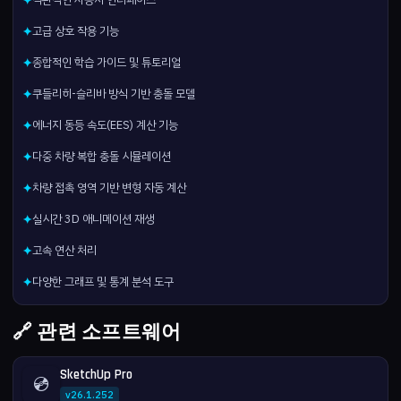
✦
고급 상호 작용 기능
✦
종합적인 학습 가이드 및 튜토리얼
✦
쿠들리히-슬리바 방식 기반 충돌 모델
✦
에너지 동등 속도(EES) 계산 기능
✦
다중 차량 복합 충돌 시뮬레이션
✦
차량 접촉 영역 기반 변형 자동 계산
✦
실시간 3D 애니메이션 재생
✦
고속 연산 처리
✦
다양한 그래프 및 통계 분석 도구
✦
🔗 관련 소프트웨어
SketchUp Pro
💿
v26.1.252