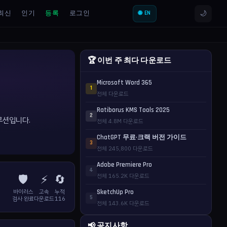
🌙
최신
인기
등록
로그인
🌐 EN
🏆 이번 주 최다 다운로드
Microsoft Word 365
1
전체 다운로드
Ratiborus KMS Tools 2025
2
솔루션입니다.
전체 4.8M 다운로드
ChatGPT 무료·크랙 버전 가이드
3
전체 245,800 다운로드
Adobe Premiere Pro
4
🛡️
⚡
🔄
전체 165.2K 다운로드
바이러스
고속
누적
SketchUp Pro
5
검사 완료
다운로드
116
전체 143.6K 다운로드
📢 공지사항