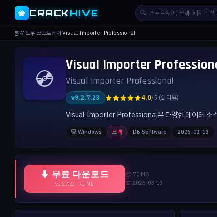
CRACK
HIVE
🔍
🐝
홈
›
윈도우 소프트웨어
›
Visual Importer Professional
Visual Importer Profess
💿
Visual Importer Professional
★★★★★
v9.2.7.23
4.0
/5 (1 리뷰)
Visual Importer Professional은 다양한
💻 Windows
크랙
DB Software
2026-03-13
⬇ 무료 다운로드
📦 70 MB
📅 2026-03-13
v9.2.7.23 | 70 MB