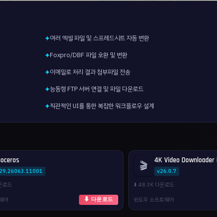
여러 엑셀 파일 및 스프레드시트 자동 변환
✦
Foxpro/DBF 파일 호환 및 변환
✦
이메일로 처리 결과 첨부파일 전송
✦
능동형 FTP 서버 연결 및 파일 다운로드
✦
직관적인 UI를 통한 복잡한 워크플로우 설계
✦
noceros
4K Video Downloader 
🎬
.29.26063.11001
v26.0.7
다운로드
⬇️ 48.3K 다운로드
웨어
윈도우 소프트웨어
⬇ 다운로드