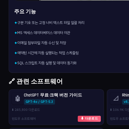
주요 기능
구분 기호 또는 고정 너비 텍스트 파일 일괄 처리
✦
MS 액세스 데이터베이스 데이터 이관
✦
이메일 첨부파일 자동 수신 및 저장
✦
예약된 시간에 자동 실행되는 작업 스케줄링
✦
SQL 스크립트 자동 실행 및 데이터 동기화
✦
🔗 관련 소프트웨어
ChatGPT 무료·크랙 버전 가이드
Rhi
🤖
📐
GPT-4o / GPT-5.3
v8
⬇️ 245,800 다운로드
⬇️ 106.9K 
윈도우 소프트웨어
윈도우 소프트
⬇ 다운로드