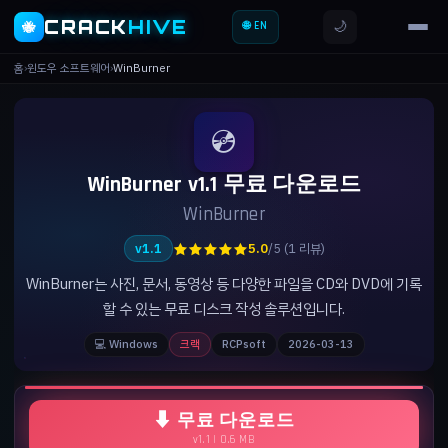
CRACK
HIVE
🌙
🐝
🌐 EN
홈
›
윈도우 소프트웨어
›
WinBurner
💿
WinBurner v1.1 무료 다운로드
WinBurner
★★★★★
v1.1
5.0
/5 (1 리뷰)
WinBurner는 사진, 문서, 동영상 등 다양한 파일을 CD와 DVD에 기록
할 수 있는 무료 디스크 작성 솔루션입니다.
💻 Windows
크랙
RCPsoft
2026-03-13
⬇ 무료 다운로드
v1.1 | 0.6 MB