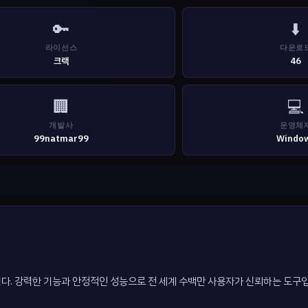
🔑
⬇️
라이선스
다운로
크랙
46
🏢
💻
개발사
운영체
99natmar99
Windo
어입니다. 강력한 기능과 안정적인 성능으로 전 세계 수백만 사용자가 신뢰하는 도구