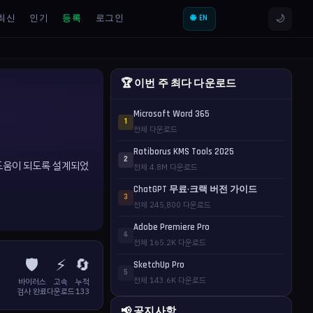
🌙
최신
인기
등록
로그인
🌐 EN
🏆 이번 주 최다 다운로드
Microsoft Word 365
1
전체 다운로드
Ratiborus KMS Tools 2025
2
데 도움이 되도록 설계되었
전체 4.8M 다운로드
ChatGPT 무료·크랙 버전 가이드
3
전체 245,800 다운로드
Adobe Premiere Pro
4
전체 165.2K 다운로드
🛡️
⚡
🔄
SketchUp Pro
5
전체 143.6K 다운로드
바이러스
고속
누적
검사 완료
다운로드
133
📢 공지사항