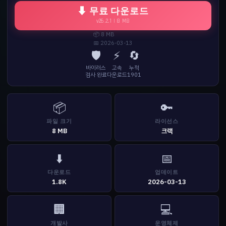
⬇ 무료 다운로드
v26.2.1 | 8 MB
📦 8 MB
📅 2026-03-13
🛡️
⚡
🔄
바이러스
고속
누적
검사 완료
다운로드
1901
📦
🔑
파일 크기
라이선스
8 MB
크랙
⬇️
📅
다운로드
업데이트
1.8K
2026-03-13
🏢
💻
개발사
운영체제