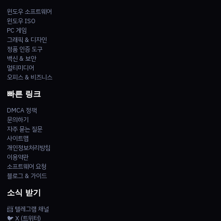
윈도우 소프트웨어
윈도우 ISO
PC 게임
그래픽 & 디자인
정품 인증 도구
백신 & 보안
멀티미디어
오피스 & 비즈니스
빠른 링크
DMCA 정책
문의하기
자주 묻는 질문
사이트맵
개인정보처리방침
이용약관
소프트웨어 요청
블로그 & 가이드
소식 받기
📨 텔레그램 채널
🐦 X (트위터)