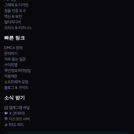
그래픽 & 디자인
정품 인증 도구
백신 & 보안
멀티미디어
오피스 & 비즈니스
빠른 링크
DMCA 정책
문의하기
자주 묻는 질문
사이트맵
개인정보처리방침
이용약관
소프트웨어 요청
블로그 & 가이드
소식 받기
📨 텔레그램 채널
🐦 X (트위터)
💬 디스코드 서버
📡 RSS 피드