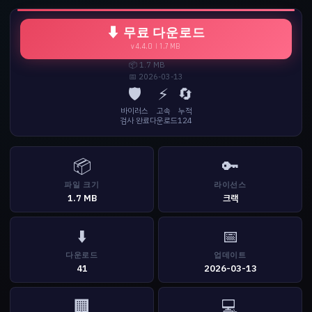
⬇ 무료 다운로드
v4.4.0 | 1.7 MB
📦 1.7 MB
📅 2026-03-13
🛡️
⚡
🔄
바이러스
고속
누적
검사 완료
다운로드
124
📦
🔑
파일 크기
라이선스
1.7 MB
크랙
⬇️
📅
다운로드
업데이트
41
2026-03-13
🏢
💻